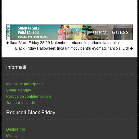
Ikea Black Friday 28-29 Noiembrie reduceri importante la mobila
Black Friday Halloween: Inca un motiv pentru evomag, flanco si Lidl
Informatii
Magazine participante
Cyber Monday
Politica de confidentialitate
Termeni si conditii
Reduceri Black Friday
Despre noi
Media