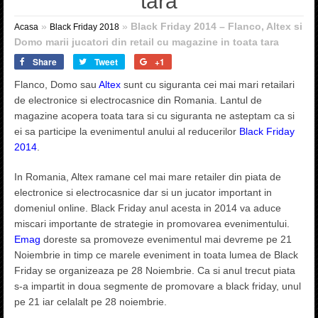
tara
»
»
Black Friday 2014 – Flanco, Altex si
Acasa
Black Friday 2018
Domo marii jucatori din retail cu magazine in toata tara
Share
Tweet
+1
Flanco, Domo sau
Altex
sunt cu siguranta cei mai mari retailari
de electronice si electrocasnice din Romania. Lantul de
magazine acopera toata tara si cu siguranta ne asteptam ca si
ei sa participe la evenimentul anului al reducerilor
Black Friday
2014
.
In Romania, Altex ramane cel mai mare retailer din piata de
electronice si electrocasnice dar si un jucator important in
domeniul online. Black Friday anul acesta in 2014 va aduce
miscari importante de strategie in promovarea evenimentului.
Emag
doreste sa promoveze evenimentul mai devreme pe 21
Noiembrie in timp ce marele eveniment in toata lumea de Black
Friday se organizeaza pe 28 Noiembrie. Ca si anul trecut piata
s-a impartit in doua segmente de promovare a black friday, unul
pe 21 iar celalalt pe 28 noiembrie.