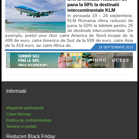
pana la 50% la destinatii
intercontinentale KLM
In perioada 19 – 24 septembrie,
KLM Romania ofera reduceri de
pana la 50% la biletele pentru 25
de destinatii intercontinentale. De
exemplu, pretul unui zbor catre America de Nord incepe de la
499 de euro, catre America de Sud de la 599 de euro, catre Asia
de la 419 euro, iar catre Africa de...
19 SEPTEMBRIE 2013
Informatii
Magazine participante
Cyber Monday
Politica de confidentialitate
Termeni si conditii
Reduceri Black Friday