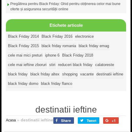
Pregătirea pentru Black Friday: Ghid pentru obținerea celor mai bune
oferte și asigurarea securității online
Etichete articole
Black Friday 2014
Black Friday 2016
electronice
Black Friday 2015
black friday romania
black friday emag
cele mai mici preturi
iphone 6
Black Friday 2018
cele mai ieftine zboruri
stiri
reduceri black friday
calatoreste
black friday
black friday altex
shopping
vacante
destinatii ieftine
black friday domo
black friday flanco
destinatii ieftine
»
destinatii ieftine
Share
Tweet
+1
Acasa