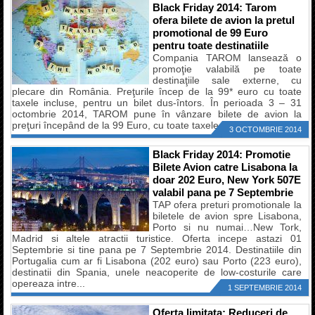
Black Friday 2014: Tarom
ofera bilete de avion la pretul
promotional de 99 Euro
pentru toate destinatiile
Compania TAROM lansează o
promoţie valabilă pe toate
destinaţiile sale externe, cu
plecare din România. Preţurile încep de la 99* euro cu toate
taxele incluse, pentru un bilet dus-întors. În perioada 3 – 31
octombrie 2014, TAROM pune în vânzare bilete de avion la
preţuri începând de la 99 Euro, cu toate taxele incluse, pentru...
3 OCTOMBRIE 2014
Black Friday 2014: Promotie
Bilete Avion catre Lisabona la
doar 202 Euro, New York 507E
valabil pana pe 7 Septembrie
TAP ofera preturi promotionale la
biletele de avion spre Lisabona,
Porto si nu numai…New Tork,
Madrid si altele atractii turistice. Oferta incepe astazi 01
Septembrie si tine pana pe 7 Septembrie 2014. Destinatiile din
Portugalia cum ar fi Lisabona (202 euro) sau Porto (223 euro),
destinatii din Spania, unele neacoperite de low-costurile care
opereaza intre...
1 SEPTEMBRIE 2014
Oferta limitata: Reduceri de