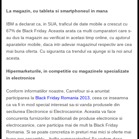
La magazin, cu tableta si smartphoneul in mana
IBM a declarat ca, in SUA, traficul de date mobile a crescut cu
67% de Black Friday. Aceasta arata ca multi cumparatori care s-
au dus la magazin au verificat in acelasi timp online, cu ajutorul
aparatelor mobile, daca intr-adevar magazinul respectiv are cea
mai buna oferta. Cu siguranta ca trendul va ajunge si la noi anul
acesta.
Hipermarketurile, in competitie cu magazinele specializate
in electronice
Conform informatiilor noastre, Carrefour si-a anuntat
participarea la
Black Friday Romania 2013
, ceea ce inseamna
ca va fi in mod special interesat sa-si vanda produsele din
sectiunea Electronice si Electrocasnice. Aceasta va face
concurenta furnizorilor traditionali de produse electronice si
electrocasnice, care participa mai de mult la Black Friday
Romania. Si se poate concretiza in preturi mai mici si oferte mai
bune per ansamblu – bafta cumparatorilor! Sa vedem daca