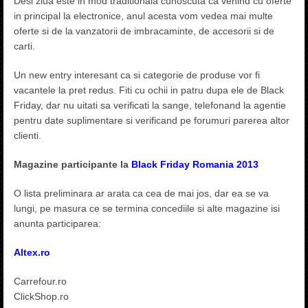
Desi ziua este in mod traditionala cunoscuta ca venind cu oferte
in principal la electronice, anul acesta vom vedea mai multe
oferte si de la vanzatorii de imbracaminte, de accesorii si de
carti.
Un new entry interesant ca si categorie de produse vor fi
vacantele la pret redus. Fiti cu ochii in patru dupa ele de Black
Friday, dar nu uitati sa verificati la sange, telefonand la agentie
pentru date suplimentare si verificand pe forumuri parerea altor
clienti.
Magazine participante la
Black Friday Romania 2013
O lista preliminara ar arata ca cea de mai jos, dar ea se va
lungi, pe masura ce se termina concediile si alte magazine isi
anunta participarea:
Altex.ro
Carrefour.ro
ClickShop.ro