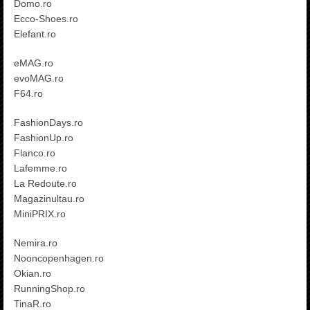
Domo.ro
Ecco-Shoes.ro
Elefant.ro
eMAG.ro
evoMAG.ro
F64.ro
FashionDays.ro
FashionUp.ro
Flanco.ro
Lafemme.ro
La Redoute.ro
Magazinultau.ro
MiniPRIX.ro
Nemira.ro
Nooncopenhagen.ro
Okian.ro
RunningShop.ro
TinaR.ro