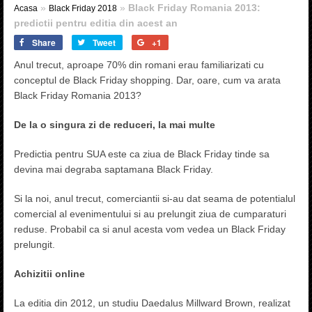
»
»
Black Friday Romania 2013:
Acasa
Black Friday 2018
predictii pentru editia din acest an
Share
Tweet
+1
Anul trecut, aproape 70% din romani erau familiarizati cu
conceptul de Black Friday shopping. Dar, oare, cum va arata
Black Friday Romania 2013?
De la o singura zi de reduceri, la mai multe
Predictia pentru SUA este ca ziua de Black Friday tinde sa
devina mai degraba saptamana Black Friday.
Si la noi, anul trecut, comerciantii si-au dat seama de potentialul
comercial al evenimentului si au prelungit ziua de cumparaturi
reduse. Probabil ca si anul acesta vom vedea un Black Friday
prelungit.
Achizitii online
La editia din 2012, un studiu Daedalus Millward Brown, realizat