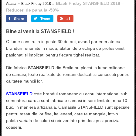
»
»
Black Friday STANSFIELD 2018 –
Acasa
Black Friday 2018
Reduceri de pana la -50%
Share
Tweet
+1
Bine ai venit la
STANSFIELD
!
O lume construita in peste 30 de ani, avand parteneriate cu
branduri renumite in moda, alaturi de o echipa de profesionisti
pasionati si implicati pentru fiecare tighel realizat.
Din fabrica
STANSFIELD
din Braila au plecat in lume milioane
de camasi, toate realizate de romani dedicati si cunoscuti pentru
calitatea muncii lor.
STANSFIELD
este brandul romanesc cu ecou international sub
semnatura caruia sunt fabricate camasi in serii limitate, max 10
buc, in maniera artizanala. Camasile STANSFIELD sunt speciale
pentru tesaturile lor fine, italienesti, care te mangaie, intr-o
paleta variata de culori si reinventate prin design si precizia
coaserii.