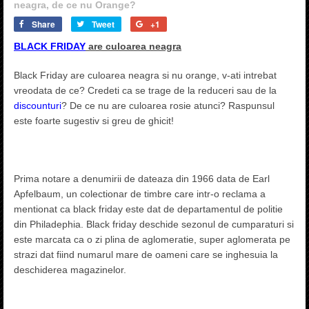
neagra, de ce nu Orange?
Share
Tweet
+1
BLACK FRIDAY
are culoarea neagra
Black Friday are culoarea neagra si nu orange, v-ati intrebat
vreodata de ce? Credeti ca se trage de la reduceri sau de la
discounturi
? De ce nu are culoarea rosie atunci? Raspunsul
este foarte sugestiv si greu de ghicit!
Prima notare a denumirii de dateaza din 1966 data de Earl
Apfelbaum, un colectionar de timbre care intr-o reclama a
mentionat ca black friday este dat de departamentul de politie
din Philadephia. Black friday deschide sezonul de cumparaturi si
este marcata ca o zi plina de aglomeratie, super aglomerata pe
strazi dat fiind numarul mare de oameni care se inghesuia la
deschiderea magazinelor.